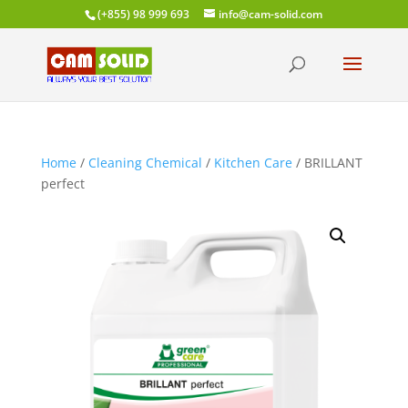
(+855) 98 999 693
info@cam-solid.com
Home
/
Cleaning Chemical
/
Kitchen Care
/ BRILLANT
perfect